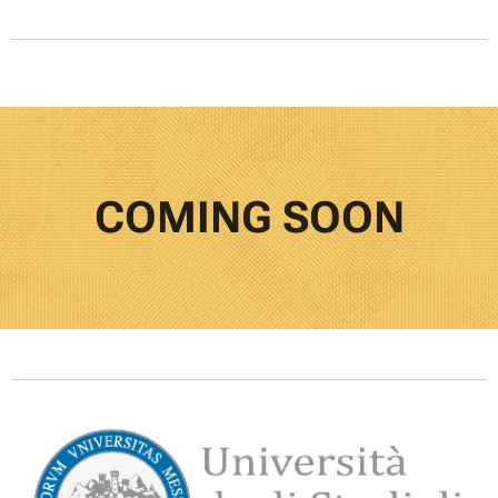
COMING SOON